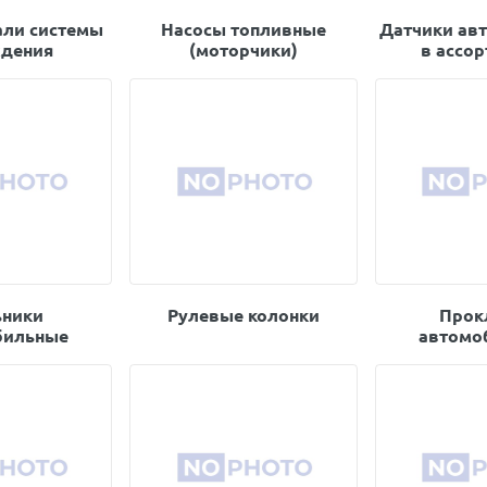
али системы
Насосы топливные
Датчики ав
дения
(моторчики)
в ассо
ники
Рулевые колонки
Прок
бильные
автомо