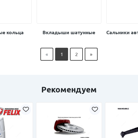
е кольца
Вкладыши шатунные
Сальники а
«
1
2
»
Рекомендуем