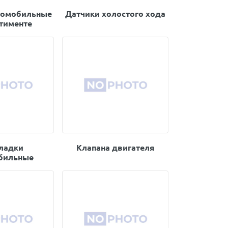
томобильные
Датчики холостого хода
ртименте
ладки
Клапана двигателя
бильные