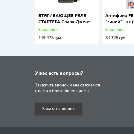
ВТЯГИВАЮЩЕЕ РЕЛЕ
Антифриз FE
СТАРТЕРА Спарк,Джентра
"синий" 1кг 
с контактом (Ю.КОРЕЯ)
В наличии
В наличии
119 475
31 725
сум
сум
У вас есть вопросы?
Закажите звонок и мы свяжемся
с вами в ближайшее время
Заказать звонок