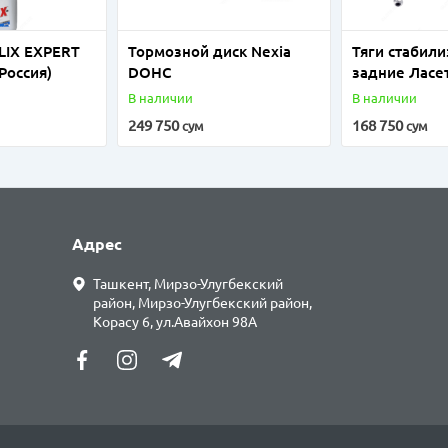
LIX EXPERT
Тормозной диск Nexia
Тяги стабил
(Россия)
DOHC
задние Ласе
(Ю.Корея)
В наличии
В наличии
249 750
168 750
сум
сум
Адрес
Ташкент, Мирзо-Улугбекский
район, Мирзо-Улугбекский район,
Корасу 6, ул.Авайхон 98А