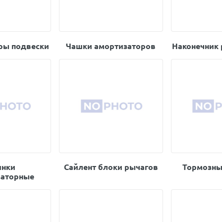
ры подвески
Чашки амортизаторов
Наконечник 
инки
Сайлент блоки рычагов
Тормозны
заторные