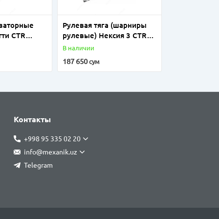
изаторные
Рулевая тяга (шарниры
тти CTR
рулевые) Нексия 3 CTR
(Ю.Корея)
В наличии
187 650
сум
Контакты
+998 95 335 02 20
info@mexanik.uz
Telegram