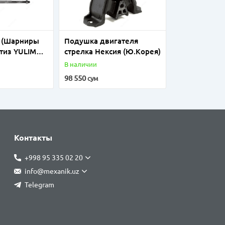
а (Шарниры
Подушка двигателя
тиз YULIM
стрелка Нексия (Ю.Корея)
В наличии
98 550
сум
Контакты
+998 95 335 02 20
info@mexanik.uz
Telegram