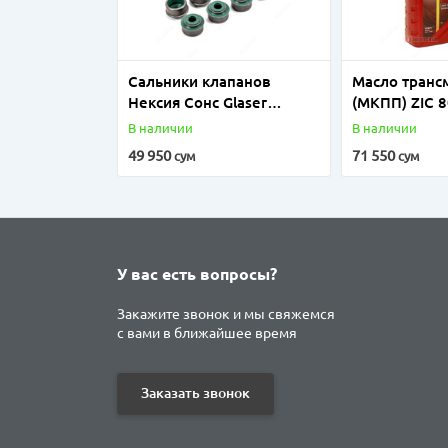
Сальники клапанов
Масло транс
Нексия Сонс Glaser
(МКПП) ZIC 
(Испания)
В наличии
В наличии
49 950
71 550
сум
сум
У вас есть вопросы?
Закажите звонок и мы свяжемся
с вами в ближайшее время
Заказать звонок