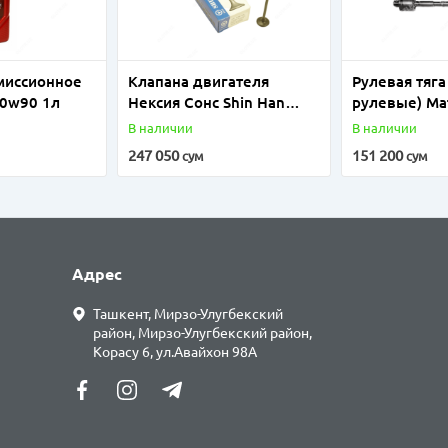
миссионное
Клапана двигателя
Рулевая тяг
80w90 1л
Нексия Сонс Shin Han
рулевые) Ма
(Ю.Корея)
(Ю.Корея)
В наличии
В наличии
247 050
151 200
сум
сум
Адрес
Ташкент, Мирзо-Улугбекский
район, Мирзо-Улугбекский район,
Корасу 6, ул.Авайхон 98А