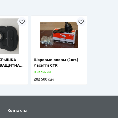
КРЫШКА
Шаровые опоры (2шт.)
(ЗАЩИТНАЯ
Ласетти CTR
МНЯ
В наличии
 НЕКСИЯ
202 500
сум
Контакты