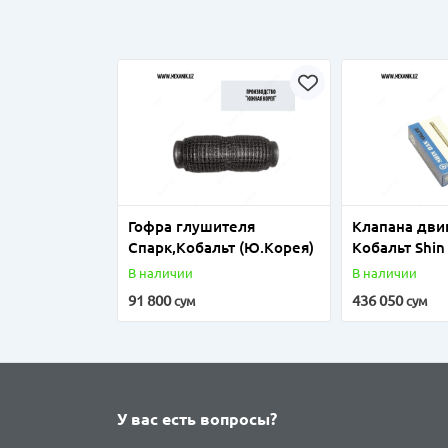
Гофра глушителя
Клапана дви
Спарк,Кобальт (Ю.Корея)
Кобальт Shin
(Ю.Корея)
В наличии
В наличии
91 800
436 050
сум
сум
У вас есть вопросы?