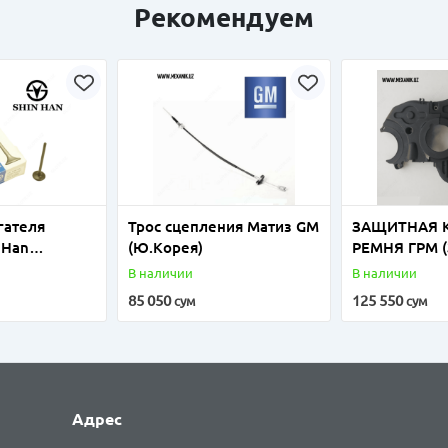
Рекомендуем
гателя
Трос сцепления Матиз GM
ЗАЩИТНАЯ 
 Han
(Ю.Корея)
РЕМНЯ ГРМ 
КРЫШКА РЕ
В наличии
В наличии
ЗУБЧАТОГО)
85 050
125 550
сум
сум
ДОНС 1,5
Адрес