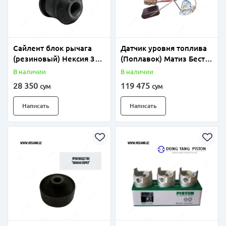
Сайлент блок рычага
Датчик уровня топлива
(резиновый) Нексия 3
(Поплавок) Матиз Бест
(Ю.Корея)
(Ю.Корея)
В наличии
В наличии
28 350
119 475
сум
сум
Написать
Написать