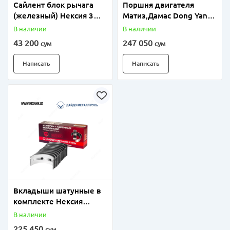
Сайлент блок рычага
Поршня двигателя
(железный) Нексия 3
Матиз,Дамас Dong Yang
(Ю.Корея)
(Ю.Корея)
В наличии
В наличии
43 200
247 050
сум
сум
Написать
Написать
Вкладыши шатунные в
комплекте Нексия
(Россия)
В наличии
225 450
сум