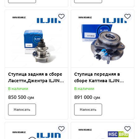
Ступица задняя в сборе
Ступица передняя в
Ласетти,Джентра ILJIN
сборе Каптива ILJIN
(Ю.Корея)
(Ю.Корея)
В наличии
В наличии
850 500
891 000
сум
сум
Написать
Написать