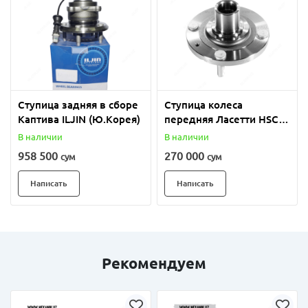
Ступица задняя в сборе
Ступица колеса
Каптива ILJIN (Ю.Корея)
передняя Ласетти HSC
(Ю.Корея)
В наличии
В наличии
958 500
270 000
сум
сум
Написать
Написать
Рекомендуем