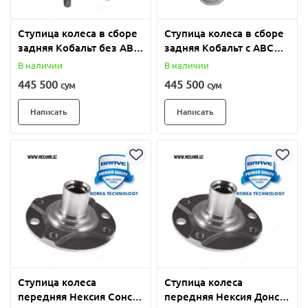
Ступица колеса в сборе
Ступица колеса в сборе
задняя Кобальт без ABC
задняя Кобальт с ABC
"Brave"
"Brave"
В наличии
В наличии
445 500
445 500
сум
сум
Написать
Написать
Ступица колеса
Ступица колеса
передняя Нексия Сонс
передняя Нексия Донс