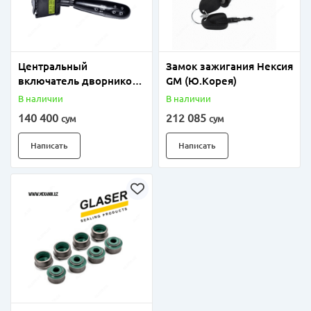
Центральный
Замок зажигания Нексия
включатель дворников
GM (Ю.Корея)
Матиз GM (Ю.Корея)
В наличии
В наличии
140 400
212 085
сум
сум
Написать
Написать