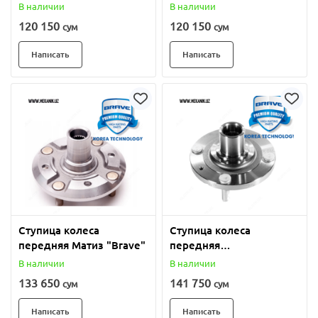
"Brave"
"Brave"
В наличии
В наличии
120 150
120 150
сум
сум
Написать
Написать
Ступица колеса
Ступица колеса
передняя Матиз "Brave"
передняя
Ласетти,Джентра
В наличии
В наличии
"Brave"
133 650
141 750
сум
сум
Написать
Написать